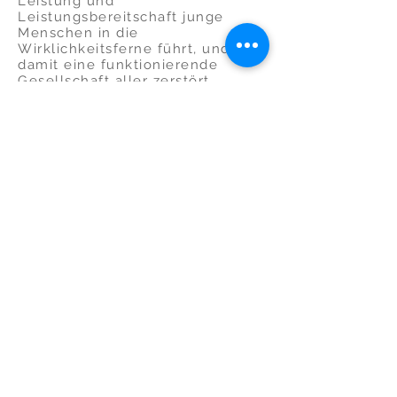
Leistung und
Leistungsbereitschaft junge
Menschen in die
Wirklichkeitsferne führt, und
damit eine funktionierende
Gesellschaft aller zerstört,
junge Menschen umfassend auf
ein individuelles Leben in der
Gesellschaft vorbereitet und
insbesondere im Geist des
Friedens, der Würde, der
Toleranz, der Freiheit, der
Gleichheit und der Solidarität
erzogen werden sollten,
junge Menschen eine lebendige
Phantasie, Kreativität und
emotionale Intelligenz brauchen,
welche sie zu selbstbestimmten
und selbstbewussten Menschen
werden lässt, die sich aber
gleichzeitig nicht in die
Gefangenschaft künstlicher
Welten bringen lassen, aus der
sie nicht mehr herausfinden,
junge Menschen zur vollen und